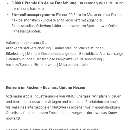
3.000 € Prämie für deine Empfehlung:
Du kennst gute Leute. Bring
sie mit und kassiere.
Firmenfitnessprogramm:
Für nur 20 Euro im Monat erhältst Du eine
flexibel monatlich kündbare Mitgliedschaft mit Zugang zu
Fitnessstudios, Schwimmbädern und weiteren Sport- sowie Online-
Fitnessangeboten.
Außerdem bekommst Du:
Krankenzusatzversicherung | Familienfreundliche Leistungen |
Bikeleasing | Mentale Gesundheitsangebote | Betriebliche Altersvorsorge
| Weiterbildungen | Kostenlose Parkplätze & gute Anbindung |
Auslöse/Spesen | Firmenevents | Mitarbeiterrabatte
Konzern im Rücken - Business Unit im Herzen
Actemium ist die Industriemarke von VINCI Energies. Wir planen, bauen
und betreiben industrielle Anlagen und halten die Produktion am Laufen.
Als Teil eines internationalen Netzwerks arbeiten wir in eigenständigen
Gesellschaften mit kurzen Entscheidungswegen – dort, wo das Know-
how sitzt.
Vertrauen
Eigenständigkeit
Solidarität