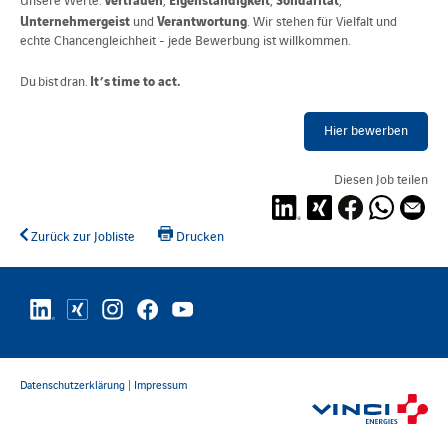
Unsere Werte:
,
,
,
Unternehmergeist
Verantwortung
und
. Wir stehen für Vielfalt und
echte Chancengleichheit - jede Bewerbung ist willkommen.
It’s time to act.
Du bist dran.
Hier bewerben
Diesen Job teilen
Zurück zur Jobliste
Drucken
Datenschutzerklärung
|
Impressum