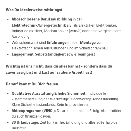
Was Du idealerweise mitbringst
Abgeschlossene Berufsausbildung
in der
Elektrotechnik/Energietechnik
z.B. als Elektriker, Elektroniker,
Industrieelektriker, Mechatroniker (w/m/d) oder eine vergleichbare
Ausbildung
Erfahrungen
Montage
Wünschenswert sind
in der
von
elektrotechnischen Ausrüstungen und im Schaltschrankbau
Engagemen
Selbstständigkeit
Teamgeist
t,
sowie
Wichtig ist uns nicht, dass du alles kannst - sondern dass du
zuverlässig bist und Lust auf saubere Arbeit hast!
Darauf kannst Du Dich freuen
Qualitative Ausstattung & hohe Sicherheit:
Individuelle
Zusammenstellung der Werkzeuge. Hochwertige Arbeitskleidung.
Klare Sicherheitsstandards. Kein Improvisieren.
Aktienprogramm (VINCI):
Du arbeitest mit am Erfolg. Also profitierst
du auch finanziell davon.
30 Urlaubstage:
Zeit für Familie, Erholung und alles außerhalb der
Baustelle.